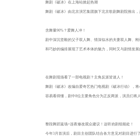
舞剧《破冰》在上海站掀起热潮
舞剧《破冰》由北京演艺集团旗下北京歌剧舞剧院推出，是
含舞量90%？爱舞人冲！
剧中深沉坚毅的父子双人舞、情深似水的夫妻双人舞、刚
和巧妙的编排展现了艺术本体的魅力，同时又与剧情发展的
在舞剧现场看了一部电视剧？主角反派皆迷人！
舞剧《破冰》改编自爱奇艺热门电视剧《破冰行动》，将
容易看得懂，剧中8位主要角色分为正反两派，演员们将
整段舞蹈返场+连夜修改观众建议！这听劝剧组能处！
今年3月首演后，剧目主创团队结合各方意见对剧目进行